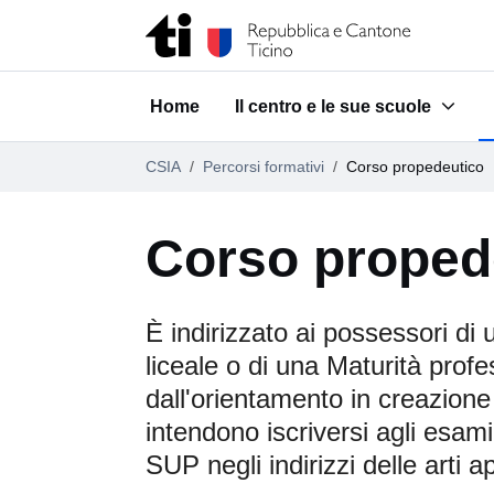
Vai al contenuto della pagina
Vai al piè di pagina
Home
Il centro e le sue scuole
Submenu for "Il centro e le su
CSIA
Percorsi formativi
Corso propedeutico
Corso proped
È indirizzato ai possessori di 
liceale o di una Maturità profe
dall'orientamento in creazione
intendono iscriversi agli esam
SUP negli indirizzi delle arti a