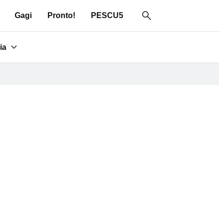
Gagi
Pronto!
PESCU5
ia
for "Area media"