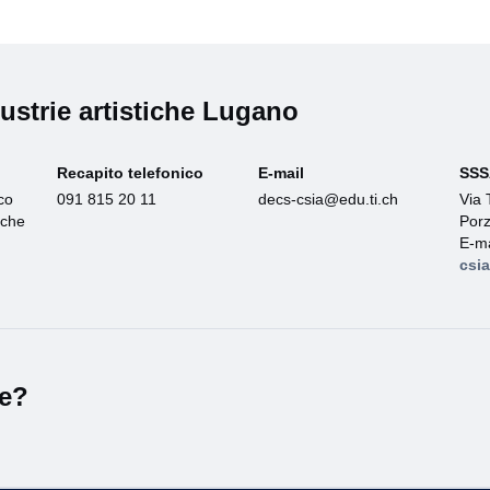
dustrie artistiche Lugano
Recapito telefonico
E-mail
SSS
co
091 815 20 11
decs-csia@edu.ti.ch
Via 
tiche
Por
E-m
csi
le?