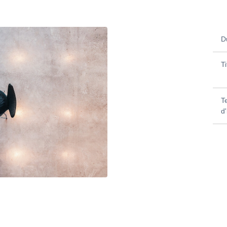
D
Ti
T
d'