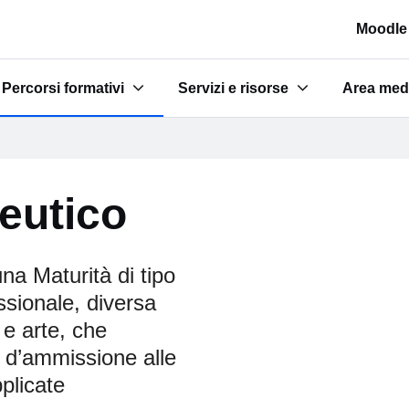
Moodle
Percorsi formativi
Servizi e risorse
Area med
e scuole"
Submenu for "Percorsi formativi"
Submenu for "Servizi e risorse"
Submenu 
eutico
una Maturità di tipo
ssionale, diversa
 e arte, che
i d’ammissione alle
pplicate