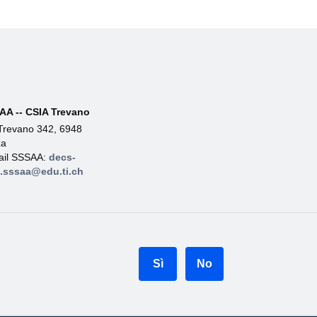
AA -- CSIA Trevano
Trevano 342, 6948
za
ail SSSAA:
decs-
a.sssaa@edu.ti.ch
Sì
No